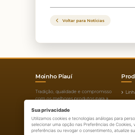
Voltar para Notícias
Moinho Piauí
Prod
Tradição, qualidade e compromisso
Linh
com os melhores produtos para a
Lin
sua mesa e negócio.
Sua privacidade
Noss
Nossa História
Utilizamos cookies e tecnologias análogas para pers
Ace
selecionar uma opção nas Preferências de Cookies,
Missão, Visão e Valores
preferências ou revogar o consentimento, atualize s