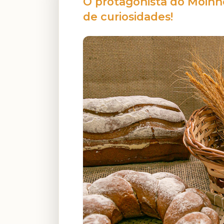
O protagonista do Moinho
de curiosidades!