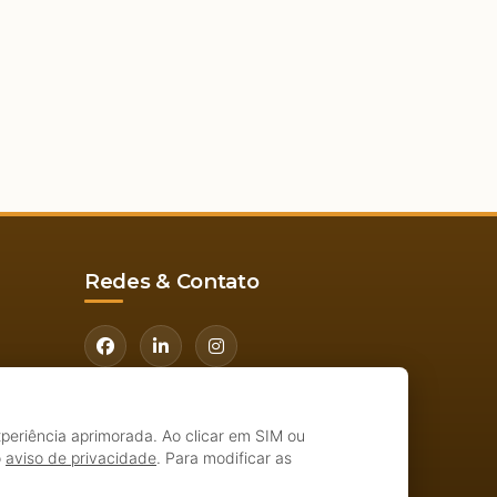
Redes & Contato
Av. Nossa Senhora de Fátima, 4601.
Galpão B.
xperiência aprimorada. Ao clicar em SIM ou
Bairro Boa Fé. Altos - PI
o
aviso de privacidade
. Para modificar as
(86) 3011-8450