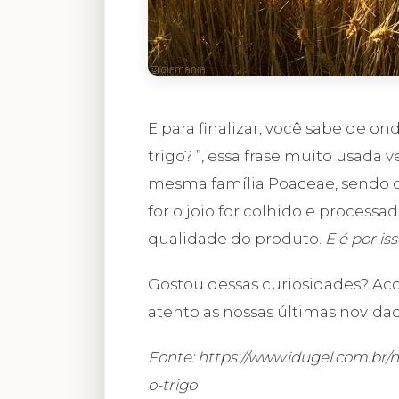
E para finalizar, você sabe de o
trigo? ”, essa frase muito usada 
mesma família Poaceae, sendo c
for o joio for colhido e process
qualidade do produto.
E é por is
Gostou dessas curiosidades? Ac
atento as nossas últimas novida
Fonte: https://www.idugel.com.br/
o-trigo