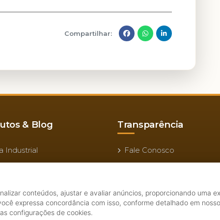
Compartilhar:
utos & Blog
Transparência
a Industrial
Fale Conosco
ha Doméstica
Canal de Integridade
os Parceiros
Trabalhe Conosco
onalizar conteúdos, ajustar e avaliar anúncios, proporcionando uma e
sse Nosso Blog
Aviso de Privacidade
 você expressa concordância com isso, conforme detalhado em noss
uas configurações de cookies.